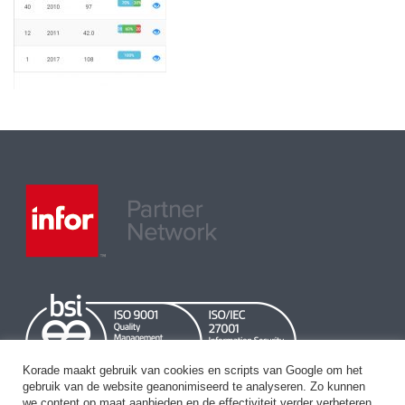
Korade maakt gebruik van cookies en scripts van Google om het
gebruik van de website geanonimiseerd te analyseren. Zo kunnen
we content op maat aanbieden en de effectiviteit verder verbeteren.