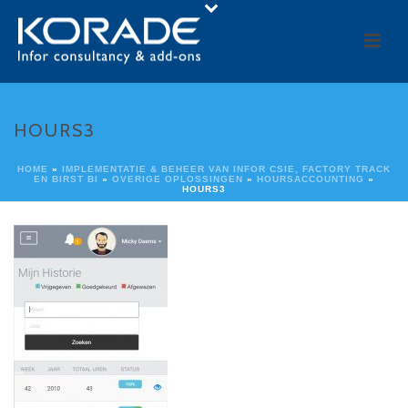
HOURS3
HOME
»
IMPLEMENTATIE & BEHEER VAN INFOR CSIE, FACTORY TRACK
EN BIRST BI
»
OVERIGE OPLOSSINGEN
»
HOURSACCOUNTING
»
HOURS3