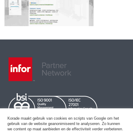
Korade maakt gebruik van cookies en scripts van Google om het
gebruik van de website geanonimiseerd te analyseren. Zo kunnen
we content op maat aanbieden en de effectiviteit verder verbeteren.