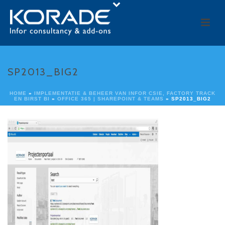
SP2013_BIG2
HOME
»
IMPLEMENTATIE & BEHEER VAN INFOR CSIE, FACTORY TRACK
EN BIRST BI
»
OFFICE 365 | SHAREPOINT & TEAMS
»
SP2013_BIG2