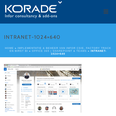
INTRANET-1024×640
HOME
»
IMPLEMENTATIE & BEHEER VAN INFOR CSIE, FACTORY TRACK
EN BIRST BI
»
OFFICE 365 | SHAREPOINT & TEAMS
»
INTRANET-
1024×640