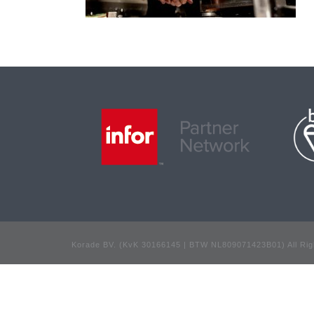
Korade BV. (KvK 30166145 | BTW NL809071423B01) All Rig