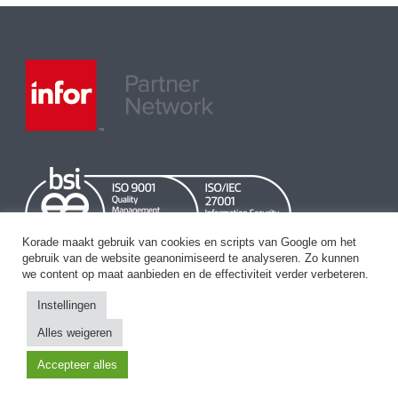
Korade maakt gebruik van cookies en scripts van Google om het
gebruik van de website geanonimiseerd te analyseren. Zo kunnen
we content op maat aanbieden en de effectiviteit verder verbeteren.
Instellingen
Alles weigeren
Accepteer alles
Korade BV. (KvK 30166145 | BTW NL809071423B01) All Rights Reserved
© 2021 |
Algemene voorwaarden
|
Privacy Statement