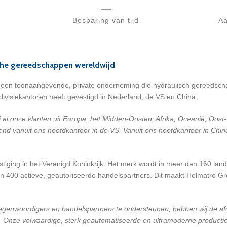
Besparing van tijd
Aa
che gereedschappen wereldwijd
s een toonaangevende, private onderneming die hydraulisch gereedsch
ivisiekantoren heeft gevestigd in Nederland, de VS en China.
 al onze klanten uit Europa, het Midden-Oosten, Afrika, Oceanië, Oos
nd vanuit ons hoofdkantoor in de VS. Vanuit ons hoofdkantoor in China
stiging in het Verenigd Koninkrijk. Het merk wordt in meer dan 160 la
n 400 actieve, geautoriseerde handelspartners. Dit maakt Holmatro Gr
egenwoordigers en handelspartners te ondersteunen, hebben wij de a
Onze volwaardige, sterk geautomatiseerde en ultramoderne productiefac