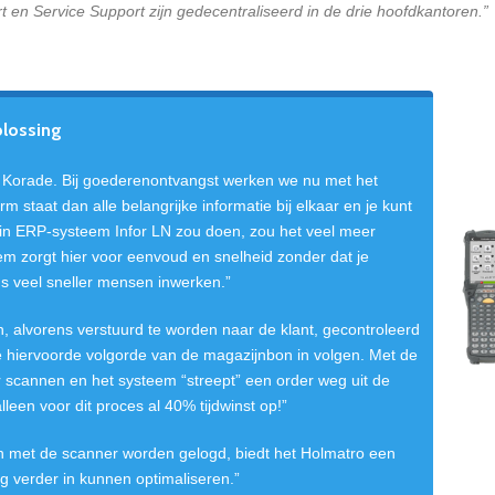
 en Service Support zijn gedecentraliseerd in de drie hoofdkantoren.”
plossing
an Korade. Bij goederenontvangst werken we nu met het
m staat dan alle belangrijke informatie bij elkaar en je kunt
at in ERP-systeem Infor LN zou doen, zou het veel meer
m zorgt hier voor eenvoud en snelheid zonder dat je
s veel sneller mensen inwerken.”
alvorens verstuurd te worden naar de klant, gecontroleerd
hiervoorde volgorde van de magazijnbon in volgen. Met de
r scannen en het systeem “streept” een order weg uit de
alleen voor dit proces al 40% tijdwinst op!”
iten met de scanner worden gelogd, biedt het Holmatro een
g verder in kunnen optimaliseren.”